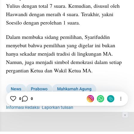
Yulius dengan total 7 suara. Kemudian, disusul oleh 
Haswandi dengan meraih 4 suara. Terakhir, yakni 
Soesilo dengan perolehan 1 suara.
Dalam membuka sidang pemilihan, Syarifuddin 
menyebut bahwa pemilihan yang digelar ini bukan 
hanya sekadar menjadi tradisi di lingkungan MA. 
Namun, juga menjadi simbol demokrasi dalam setiap 
pergantian Ketua dan Wakil Ketua MA.
News
Prabowo
Mahkamah Agung
Penasihat Khusus Presiden
Utusan Khusus Presiden
0
0
Informasi Redaksi
·
Laporkan tulisan
Tim Editor
Editor Section