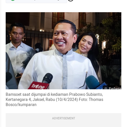
Perbesar
Bamsoet saat dijumpai di kediaman Prabowo Subianto, 
Kertanegara 4, Jaksel, Rabu (10/4/2024) Foto: Thomas 
Bosco/kumparan
ADVERTISEMENT