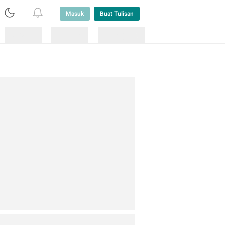
Masuk
Buat Tulisan
Loading
Loading
Lainnya