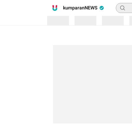
Pencari
kumparanNEWS
Loading
Loading
Loading