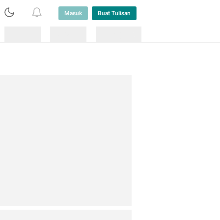
Masuk
Buat Tulisan
Loading
Loading
Lainnya