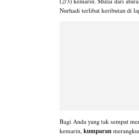
(2/3) kemarin. Mulai dari atur
Nurhadi terlibat keributan di l
Bagi Anda yang tak sempat meng
kumparan 
kemarin, 
merangkum