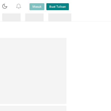
Masuk
Buat Tulisan
Loading
Loading
Lainnya