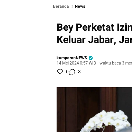
Beranda
News
Bey Perketat Izi
Keluar Jabar, J
kumparanNEWS
14 Mei 2024 0:57 WIB
·
waktu baca 3 men
0
8