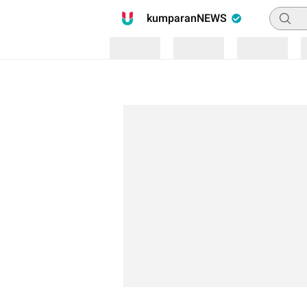
Pencari
kumparanNEWS
Loading
Loading
Loading