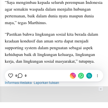
“Saya mengimbau kepada seluruh perempuan Indonesia 
agar semakin waspada dalam menjalin hubungan 
pertemanan, baik dalam dunia nyata maupun dunia 
maya,” tegas Marthinus.
“Pastikan bahwa lingkungan sosial kita berada dalam 
keadaan kondusif dan aman serta dapat menjadi 
supporting system dalam penguatan sebagai aspek 
kehidupan baik di lingkungan keluarga, lingkungan 
kerja, dan lingkungan sosial masyarakat,” tutupnya.
BNN
Narkoba
Narkotika
News
Bea Cukai
0
0
Informasi Redaksi
·
Laporkan tulisan
Tim Editor
Editor Section