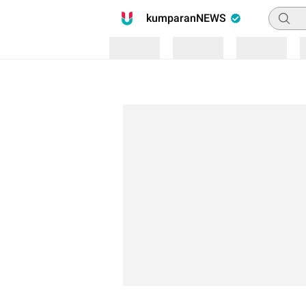
Pencari
kumparanNEWS
Loading
Loading
Loading