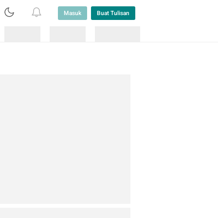
Masuk
Buat Tulisan
Loading
Loading
Lainnya