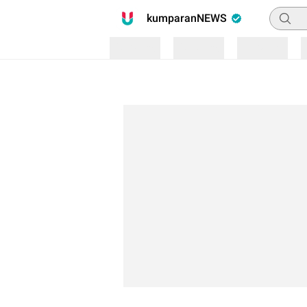
Pencari
kumparanNEWS
Loading
Loading
Loading