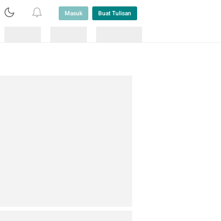
Masuk
Buat Tulisan
Loading
Loading
Lainnya