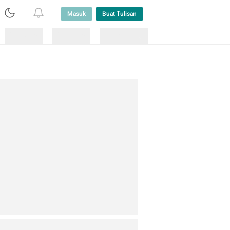
Masuk
Buat Tulisan
Loading
Loading
Lainnya