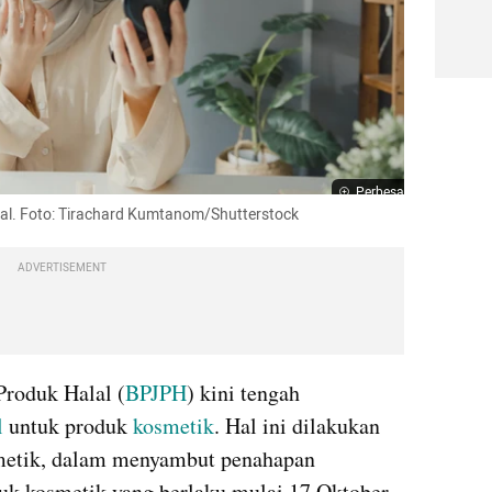
Perbesar
lal. Foto: Tirachard Kumtanom/Shutterstock
ADVERTISEMENT
roduk Halal (
BPJPH
) kini tengah 
l
 untuk produk 
kosmetik
. Hal ini dilakukan 
metik, dalam menyambut penahapan 
duk kosmetik yang berlaku mulai 17 Oktober 