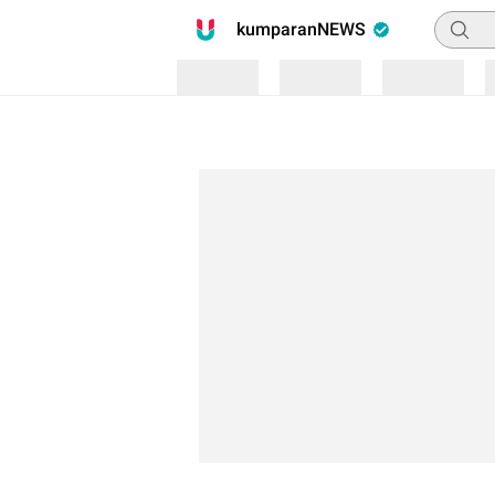
Pencari
kumparanNEWS
Loading
Loading
Loading