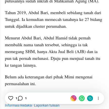
putusannya sudah inkrah di Mahkamah Agung (MA).
Tahun 2019, Abdul Bari, membeli sebidang tanah dari 
Tunggul. Ia kemudian memecah tanahnya ke 27 bidang 
untuk dijadikan cluster perumahan.
Menurut Abdul Bari, Abdul Hamid tidak pernah 
membalik nama tanah tersebut, sehingga ia tak 
memegang SHM, hanya Akta Jual Beli (AJB) dan ia 
pun tak pernah melunasi. Djuju pun menjual tanah itu 
ke tangan lainnya.
Belum ada keterangan dari pihak Mimi mengenai 
permasalahan ini.
News
BPN
Punya SHM, Warga di Bekasi Digusur
1
1
Informasi Redaksi
·
Laporkan tulisan