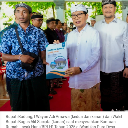
Perbesa
Bupati Badung, I Wayan Adi Arnawa (kedua dari kanan) dan Wakil 
Bupati Bagus Alit Sucipta (kanan) saat menyerahkan Bantuan 
Rumah Layak Huni (BRLH) Tahun 2025 di Wantilan Pura Desa 