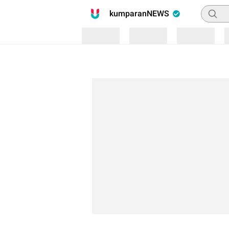
Pencari
kumparanNEWS
Loading
Loading
Loading