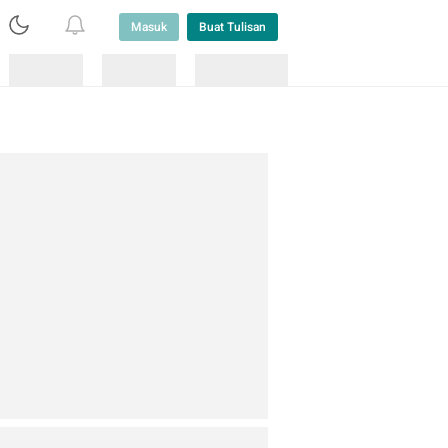
Masuk
Buat Tulisan
Loading
Loading
Lainnya