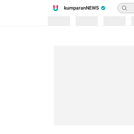
Pencari
kumparanNEWS
Loading
Loading
Loading