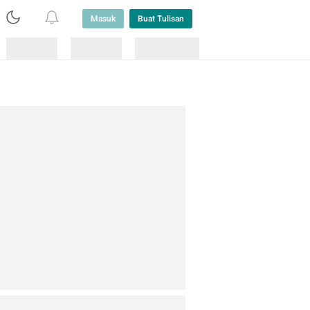
Masuk
Buat Tulisan
Loading
Loading
Lainnya