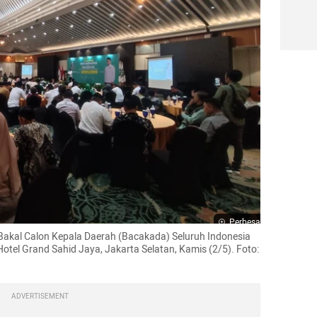
Perbesar
akal Calon Kepala Daerah (Bacakada) Seluruh Indonesia 
otel Grand Sahid Jaya, Jakarta Selatan, Kamis (2/5). Foto: 
ADVERTISEMENT