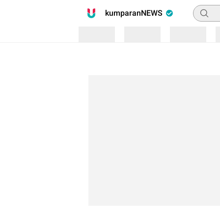
Pencari
kumparanNEWS
Loading
Loading
Loading