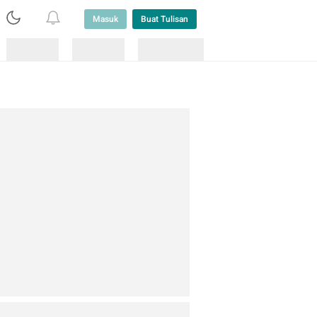
Masuk
Buat Tulisan
Loading
Loading
Lainnya