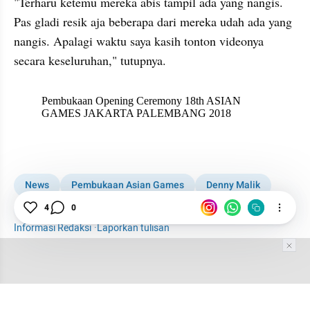
"Terharu ketemu mereka abis tampil ada yang nangis. 
Pas gladi resik aja beberapa dari mereka udah ada yang 
nangis. Apalagi waktu saya kasih tonton videonya 
secara keseluruhan," tutupnya. 
X post embed
News
Pembukaan Asian Games
Denny Malik
Asian Games
4
0
Informasi Redaksi
·
Laporkan tulisan
Tim Editor
Editor Section