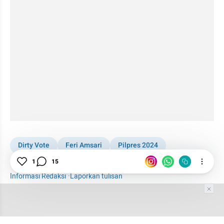
Dirty Vote
Feri Amsari
Pilpres 2024
1
15
Pemilupedia 2024
Informasi Redaksi
·
Laporkan tulisan
Tim Editor
Editor Section