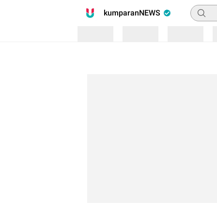
Pencari
kumparanNEWS
Loading
Loading
Loading