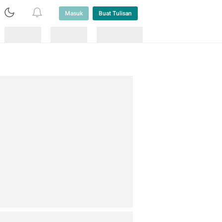
Masuk
Buat Tulisan
Loading
Loading
Lainnya