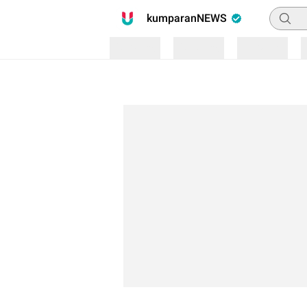
Pencari
kumparanNEWS
Loading
Loading
Loading