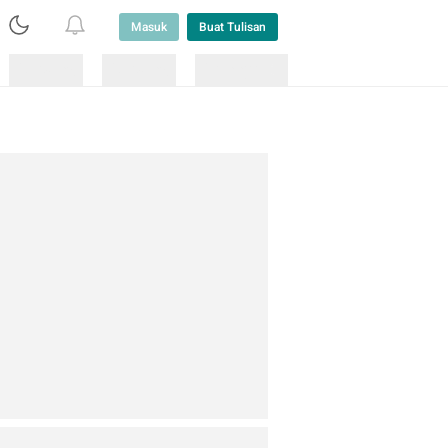
Masuk
Buat Tulisan
Loading
Loading
Lainnya