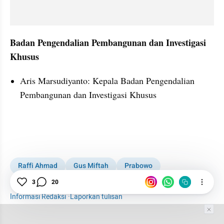
Badan Pengendalian Pembangunan dan Investigasi 
Khusus
Aris Marsudiyanto: Kepala Badan Pengendalian 
Pembangunan dan Investigasi Khusus
embed from external kumpara
Raffi Ahmad
Gus Miftah
Prabowo
Penasihat Khusus Presiden
Utusan Khusus Presiden
3
20
Informasi Redaksi
·
Laporkan tulisan
Tim Editor
Editor Section