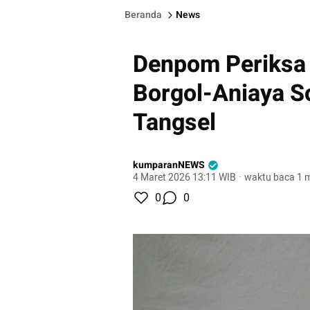
Beranda
News
Denpom Periksa
Borgol-Aniaya So
Tangsel
kumparanNEWS
4 Maret 2026 13:11 WIB
·
waktu baca 1 m
0
0