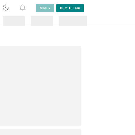
Masuk
Buat Tulisan
Loading
Loading
Lainnya