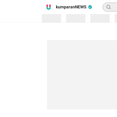
Pencari
kumparanNEWS
Loading
Loading
Loading