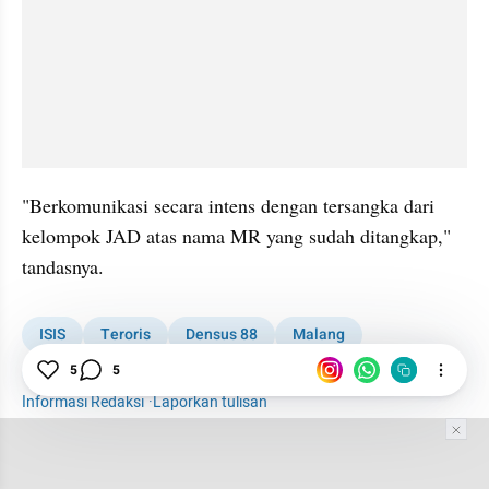
"Berkomunikasi secara intens dengan tersangka dari 
kelompok JAD atas nama MR yang sudah ditangkap," 
tandasnya.
ISIS
Teroris
Densus 88
Malang
Mahasiswa
5
5
Informasi Redaksi
·
Laporkan tulisan
Tim Editor
Editor Section