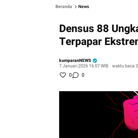
Beranda
News
Densus 88 Ungka
Terpapar Ekstr
kumparanNEWS
7 Januari 2026 16:07 WIB
·
waktu baca 3
0
0