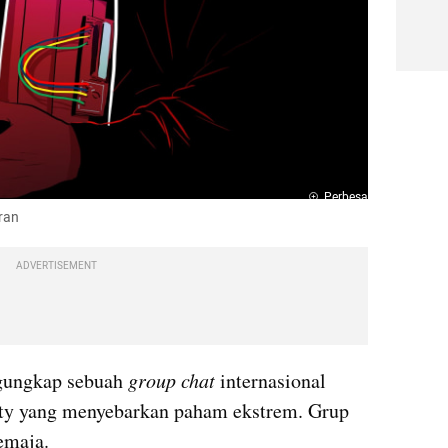
Perbesar
aran
ADVERTISEMENT
gungkap sebuah 
group chat
 internasional 
y yang menyebarkan paham ekstrem. Grup 
emaja.