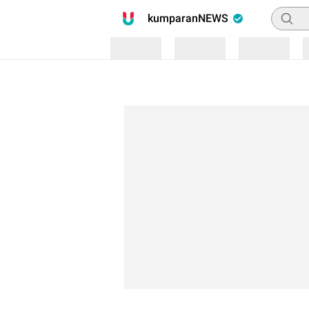
Pencari
kumparanNEWS
Loading
Loading
Loading