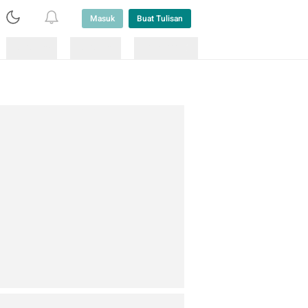
Masuk
Buat Tulisan
Loading
Loading
Lainnya