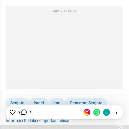
ADVERTISEMENT
Senjata
Israel
Iran
Gencatan Senjata
2
1
Iran Serang Israel
Internasional
Informasi Redaksi
·
Laporkan tulisan