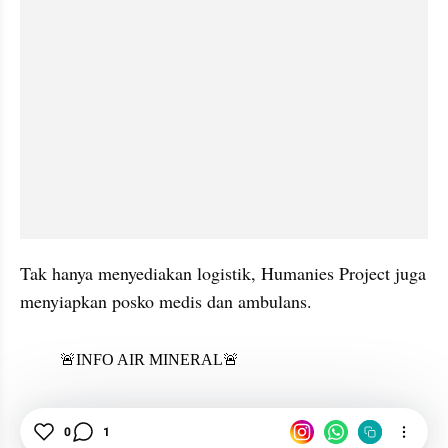
Tak hanya menyediakan logistik, Humanies Project juga 
menyiapkan posko medis dan ambulans.
X post embed
News
Demo
RUU Pilkada
0
1