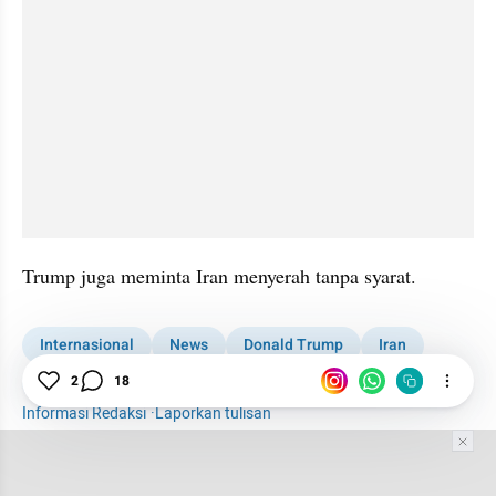
Trump juga meminta Iran menyerah tanpa syarat.
Internasional
News
Donald Trump
Iran
Amerika Serikat
Saling Serang Iran & Israel
2
18
Informasi Redaksi
·
Laporkan tulisan
Tim Editor
Editor Section