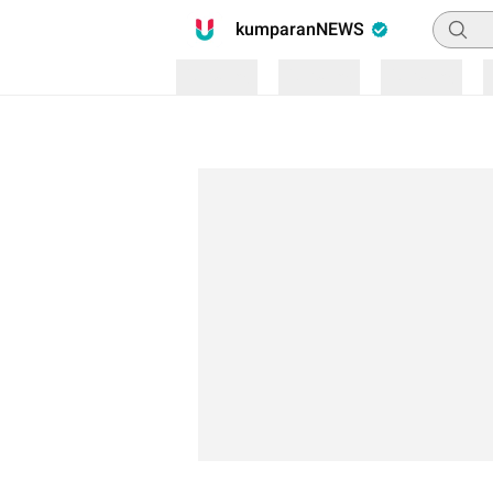
Pencari
kumparanNEWS
Loading
Loading
Loading