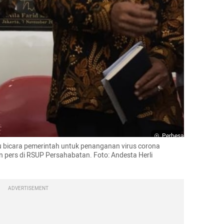
Perbesar
u bicara pemerintah untuk penanganan virus 
corona
 pers di RSUP Persahabatan. Foto: 
Andesta
Herli
ADVERTISEMENT