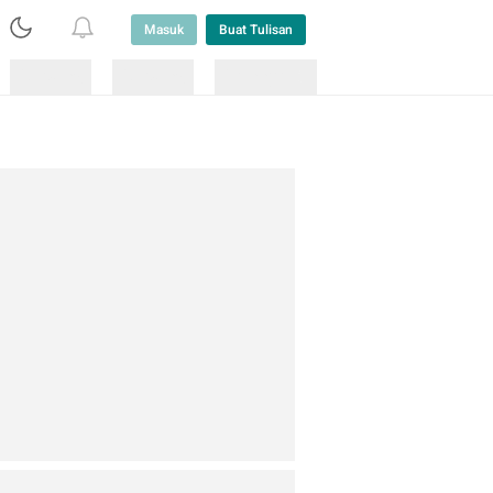
Masuk
Buat Tulisan
Loading
Loading
Lainnya