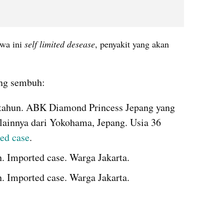
wa ini
 self limited 
desease
, penyakit yang akan 
ang sembuh: 
9 tahun. ABK Diamond Princess Jepang yang 
ainnya dari Yokohama, Jepang. Usia 36 
ted
 case
.
. 
Imported
 case. Warga Jakarta.
. 
Imported
 case. Warga Jakarta. 
embed from external kumparan