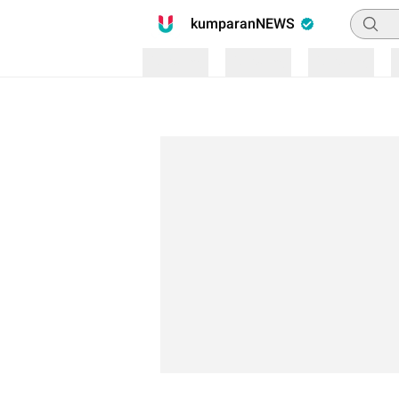
Pencari
kumparanNEWS
Loading
Loading
Loading