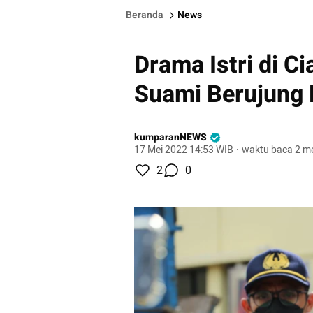
Beranda
News
Drama Istri di C
Suami Berujung L
kumparanNEWS
17 Mei 2022 14:53 WIB
·
waktu baca 2 me
2
0