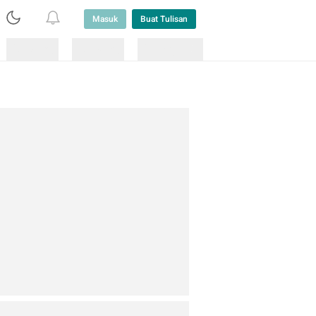
Masuk
Buat Tulisan
Loading
Loading
Lainnya