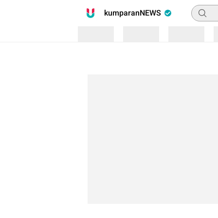
Pencari
kumparanNEWS
Loading
Loading
Loading