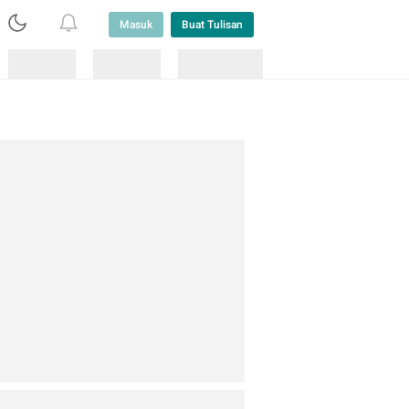
Masuk
Buat Tulisan
Loading
Loading
Lainnya