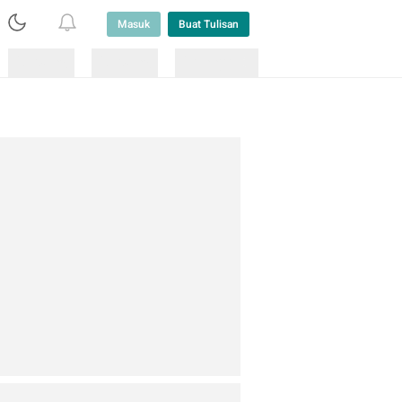
Masuk
Buat Tulisan
Loading
Loading
Lainnya