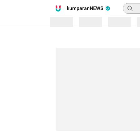
Pencari
kumparanNEWS
Loading
Loading
Loading