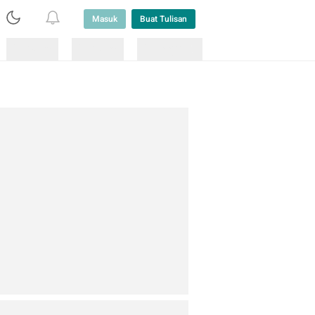
Masuk
Buat Tulisan
Loading
Loading
Lainnya