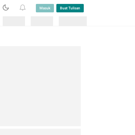
Masuk
Buat Tulisan
Loading
Loading
Lainnya