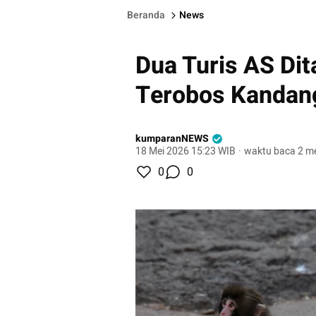
Beranda
News
Dua Turis AS Di
Terobos Kandan
kumparanNEWS
18 Mei 2026 15:23 WIB
·
waktu baca 2 me
0
0