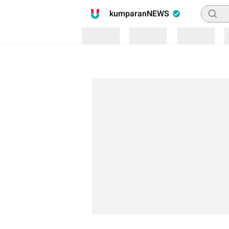
Pencari
kumparanNEWS
Loading
Loading
Loading