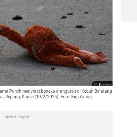
Perbesar
ama Punch menyeret boneka orangutan di Kebun Binatang 
iba, Jepang, Kamis (19/2/2026). Foto: Kim Kyung-
ADVERTISEMENT