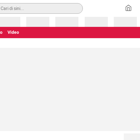
an
Loading
Loading
Loading
Loading
Loading
to
Video