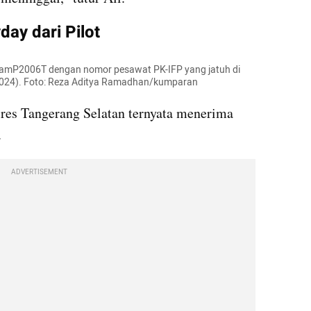
ay dari Pilot
cnamP2006T dengan nomor pesawat PK-IFP yang jatuh di 
2024). Foto: Reza Aditya Ramadhan/kumparan
lres Tangerang Selatan ternyata menerima 
.
ADVERTISEMENT