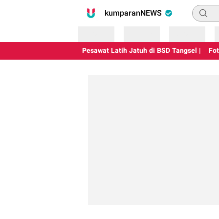
Pencari
kumparanNEWS
Loading
Loading
Loading
Pesawat Latih Jatuh di BSD Tangsel |
Fo