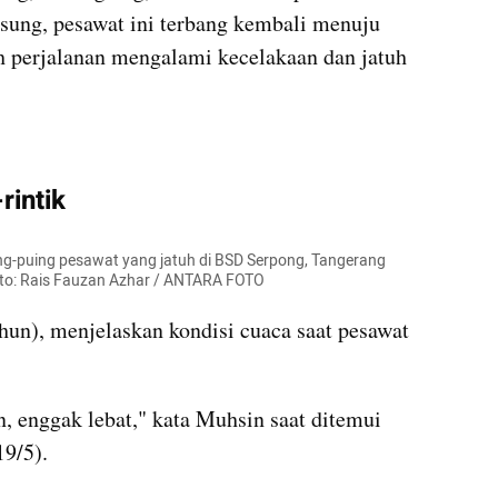
sung, pesawat ini terbang kembali menuju 
 perjalanan mengalami kecelakaan dan jatuh 
rintik
g-puing pesawat yang jatuh di BSD Serpong, Tangerang 
oto: Rais Fauzan Azhar / ANTARA FOTO
un), menjelaskan kondisi cuaca saat pesawat 
"Hujan rintik-rintik, cuma hujan, enggak lebat," kata Muhsin saat ditemui 
19/5).