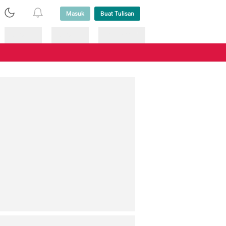
Masuk
Buat Tulisan
Loading
Loading
Lainnya