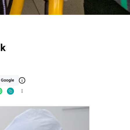
imulasi penanganan wabah virus Corona.
uk
i Google