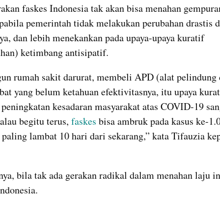
kan faskes Indonesia tak akan bisa menahan gempuran
apabila pemerintah tidak melakukan perubahan drastis d
ya, dan lebih menekankan pada upaya-upaya kuratif 
an) ketimbang antisipatif.
 rumah sakit darurat, membeli APD (alat pelindung di
at yang belum ketahuan efektivitasnya, itu upaya kurati
peningkatan kesadaran masyarakat atas COVID-19 sang
alau begitu terus, 
faskes
 bisa ambruk pada kasus ke-1.0
 paling lambat 10 hari dari sekarang,” kata Tifauzia kep
nya, bila tak ada gerakan radikal dalam menahan laju inf
Indonesia.