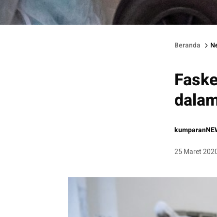
Sejumlah tim medis mengevakuasi seorang pasien menuju Rua
Beranda
N
Faske
dalam
kumparanNE
25 Maret 202