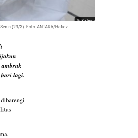
Perbesar
Senin (23/3). Foto: ANTARA/Hafidz 
 
ijakan 
 ambruk 
hari lagi.
dibarengi 
itas 
ma, 