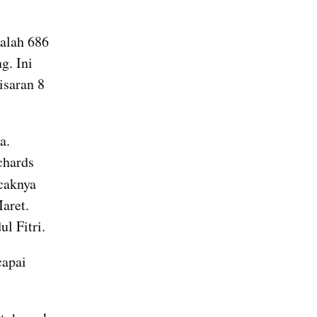
n
ialah 686 
. Ini 
saran 8 
. 
Berdasarkan simulasi sejumlah peneliti ITB lewat permodelan Richards 
caknya 
aret. 
l Fitri.
apai 