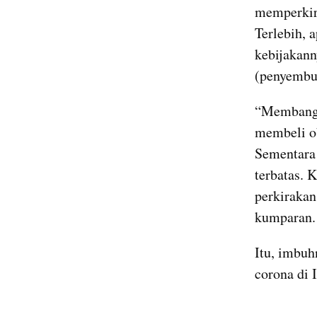
memperkira
Terlebih, 
kebijakann
(penyembuh
“Membangun
membeli ob
Sementara 
terbatas. K
perkirakan
kumparan.
Itu, imbuh
corona di 