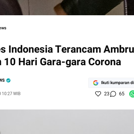
ng Isolasi Khusus Rumah Sakit Umum Pusat dr Kariadi saat s
ews
s Indonesia Terancam Ambr
 10 Hari Gara-gara Corona
WS
Ikuti kumparan d
23
65
0 10:27 WIB