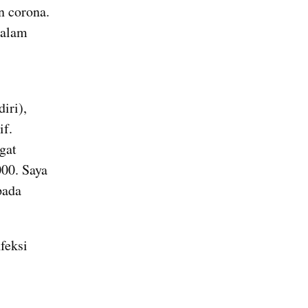
 corona. 
alam 
ri), 
f. 
at 
00. Saya 
ada 
eksi 