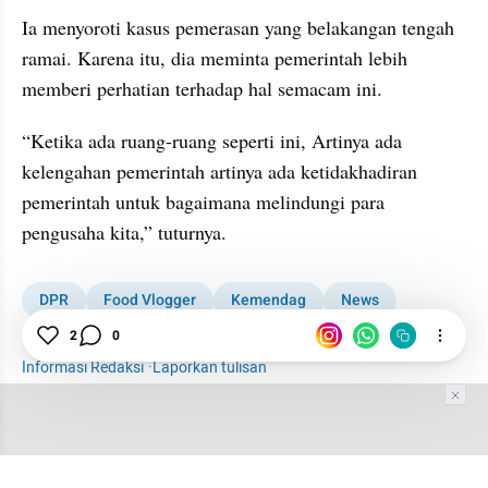
Ia menyoroti kasus pemerasan yang belakangan tengah 
ramai. Karena itu, dia meminta pemerintah lebih 
memberi perhatian terhadap hal semacam ini.
“Ketika ada ruang-ruang seperti ini, Artinya ada 
kelengahan pemerintah artinya ada ketidakhadiran 
pemerintah untuk bagaimana melindungi para 
pengusaha kita,” tuturnya.
DPR
Food Vlogger
Kemendag
News
Politik
Codeblu
2
0
Informasi Redaksi
·
Laporkan tulisan
Tim Editor
Editor Section