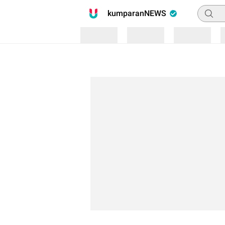
Pencari
kumparanNEWS
Loading
Loading
Loading