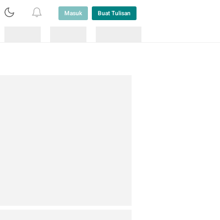
Masuk
Buat Tulisan
Loading
Loading
Lainnya