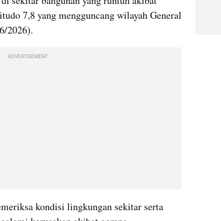
Sejumlah warga terlihat berada di sekitar bangunan yang runtuh akibat 
itudo 7,8 yang mengguncang wilayah General 
/6/2026).
ADVERTISEMENT
riksa kondisi lingkungan sekitar serta 