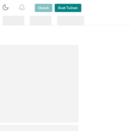
Masuk
Buat Tulisan
Loading
Loading
Lainnya