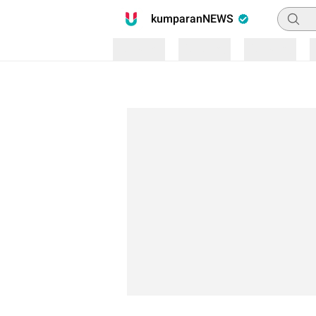
Pencari
kumparanNEWS
Loading
Loading
Loading