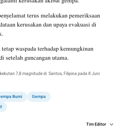
alami kerusakan akibat gempa.
enyelamat terus melakukan pemeriksaan 
ataan kerusakan dan upaya evakuasi di 
k.
 tetap waspada terhadap kemungkinan 
di setelah guncangan utama.
utan 7,8 magnitude di  Santos, Filipina pada 8 Juni 
Gempa Bumi
Gempa
RI
Tim Editor
Editor Section