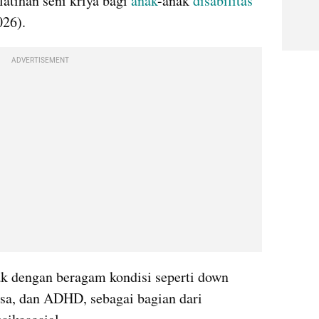
tihan seni kriya bagi 
anak
-anak 
disabilitas 
026).
ADVERTISEMENT
ak dengan beragam kondisi seperti down 
sa, dan ADHD, sebagai bagian dari 