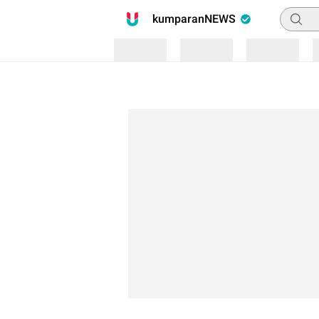
Pencari
kumparanNEWS
Loading
Loading
Loading