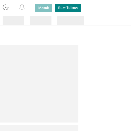
Masuk
Buat Tulisan
Loading
Loading
Lainnya