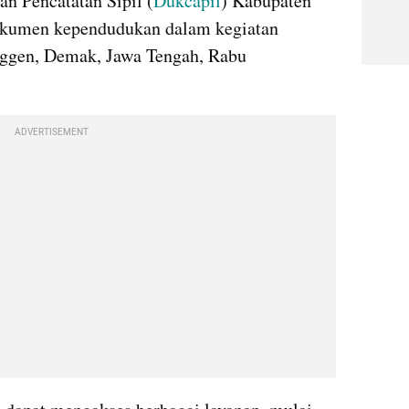
n Pencatatan Sipil (
Dukcapil
) Kabupaten 
kumen kependudukan dalam kegiatan 
gen, Demak, Jawa Tengah, Rabu 
ADVERTISEMENT