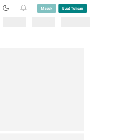
Masuk
Buat Tulisan
Loading
Loading
Lainnya