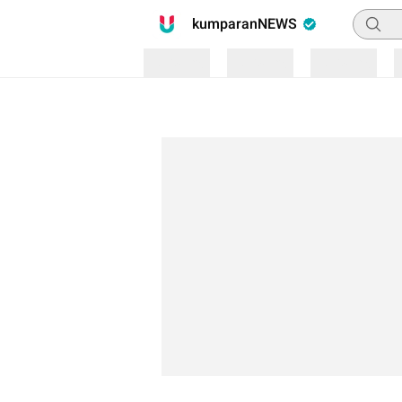
Pencari
kumparanNEWS
Loading
Loading
Loading