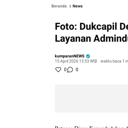
Beranda
News
Foto: Dukcapil 
Layanan Admindu
kumparanNEWS
15 April 2026 13:53 WIB
·
waktu baca 1 m
0
0
gallery figure