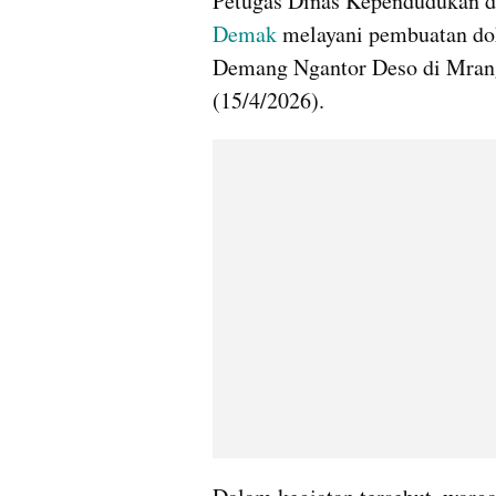
Petugas Dinas Kependudukan da
Demak
 melayani pembuatan do
Demang Ngantor Deso di Mrang
(15/4/2026). 