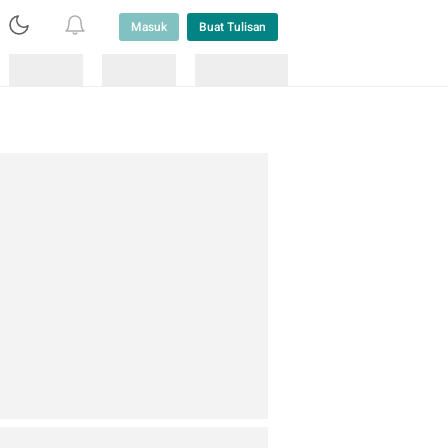
Masuk
Buat Tulisan
Loading
Loading
Lainnya