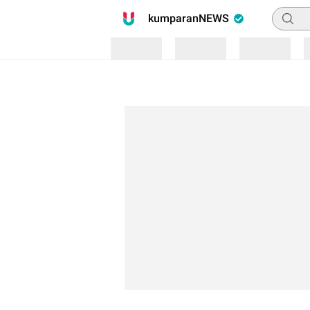
Pencari
kumparanNEWS
Loading
Loading
Loading