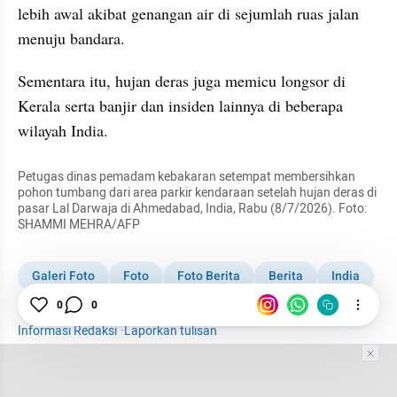
lebih awal akibat genangan air di sejumlah ruas jalan 
menuju bandara.
Sementara itu, hujan deras juga memicu longsor di 
Kerala serta banjir dan insiden lainnya di beberapa 
wilayah India.
Petugas dinas pemadam kebakaran setempat membersihkan 
pohon tumbang dari area parkir kendaraan setelah hujan deras di 
pasar Lal Darwaja di Ahmedabad, India, Rabu (8/7/2026). Foto: 
SHAMMI MEHRA/AFP
Galeri Foto
Foto
Foto Berita
Berita
India
New Delhi
0
0
Hujan Monsun
Internasional
Informasi Redaksi
·
Laporkan tulisan
Tim Editor
Editor Section