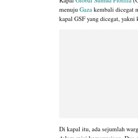
Kapal 
Global Sumud Flotilla
 (
menuju 
Gaza
 kembali dicegat m
kapal GSF yang dicegat, yakni 
Di kapal itu, ada sejumlah warg