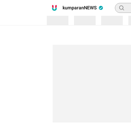
Pencari
kumparanNEWS
Loading
Loading
Loading