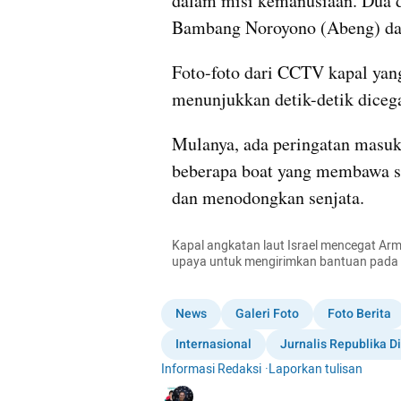
dalam misi kemanusiaan. Dua di
Bambang Noroyono (Abeng) da
Foto-foto dari CCTV kapal yang
menunjukkan detik-detik dicegat
Mulanya, ada peringatan masuk 
beberapa boat yang membawa sej
dan menodongkan senjata.
Kapal angkatan laut Israel mencegat Ar
upaya untuk mengirimkan bantuan pada Se
News
Galeri Foto
Foto Berita
Internasional
Jurnalis Republika Di
Informasi Redaksi
·
Laporkan tulisan