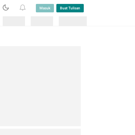
Masuk
Buat Tulisan
Loading
Loading
Lainnya