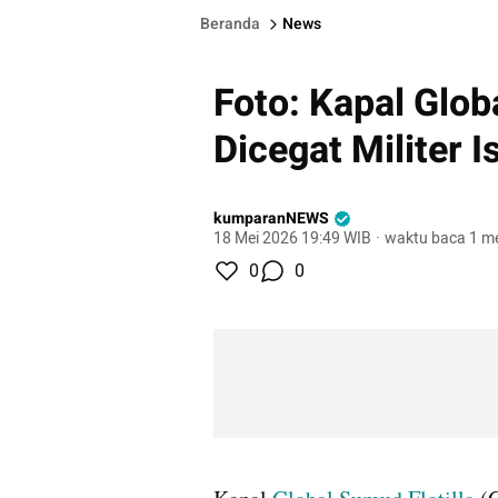
Beranda
News
Foto: Kapal Glob
Dicegat Militer I
kumparanNEWS
18 Mei 2026 19:49 WIB
·
waktu baca 1 me
0
0
gallery figure