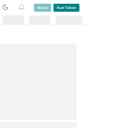
Masuk
Buat Tulisan
Loading
Loading
Lainnya