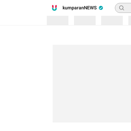
Pencari
kumparanNEWS
Loading
Loading
Loading