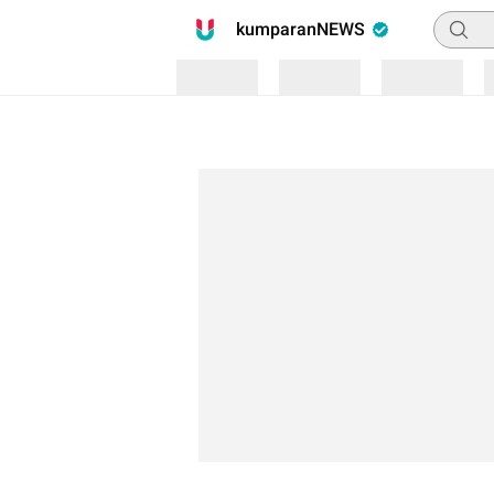
Pencari
kumparanNEWS
Loading
Loading
Loading