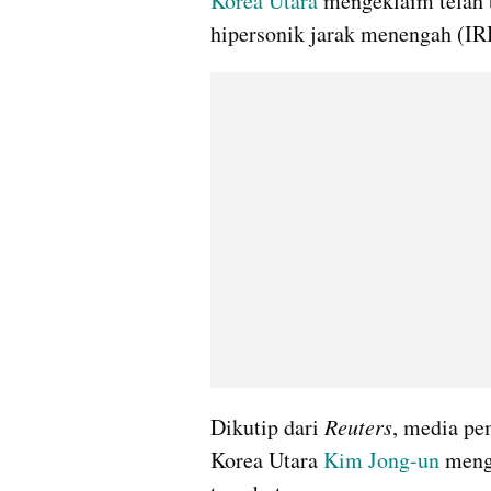
Korea Utara
 mengeklaim telah 
hipersonik jarak menengah (IR
Dikutip dari 
Reuters
, media p
Korea Utara 
Kim Jong-un
 meng