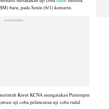
berhasil melakukan uji coba 
rudal
 balistik 
BM) baru, pada Senin (6/1) kemarin.
ADVERTISEMENT
emerintah Korut KCNA mengatakan Pemimpin 
awasi uji coba peluncuran uji coba rudal 