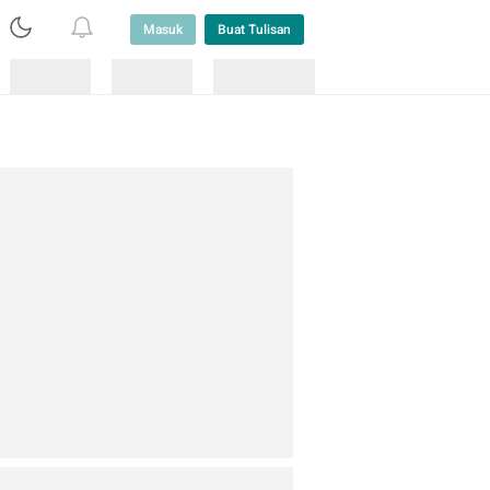
Masuk
Buat Tulisan
Loading
Loading
Lainnya