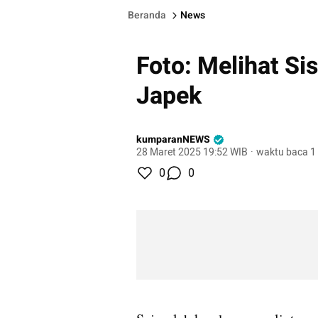
Beranda
News
Foto: Melihat Si
Japek
kumparanNEWS
28 Maret 2025 19:52 WIB
·
waktu baca 1
0
0
gallery figure