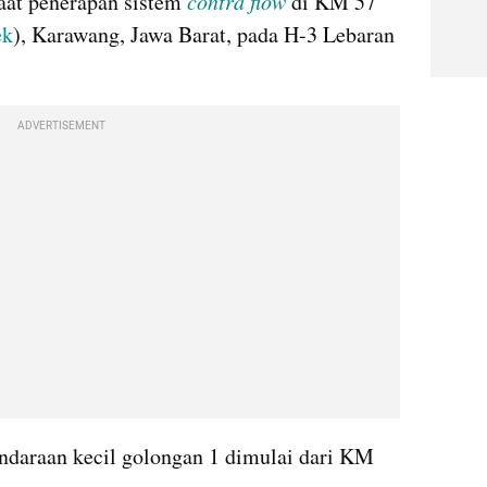
aat penerapan sistem 
contra flow
 di KM 57 
ek
), Karawang, Jawa Barat, pada H-3 Lebaran 
ADVERTISEMENT
ndaraan kecil golongan 1 dimulai dari KM 