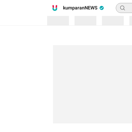
Pencari
kumparanNEWS
Loading
Loading
Loading