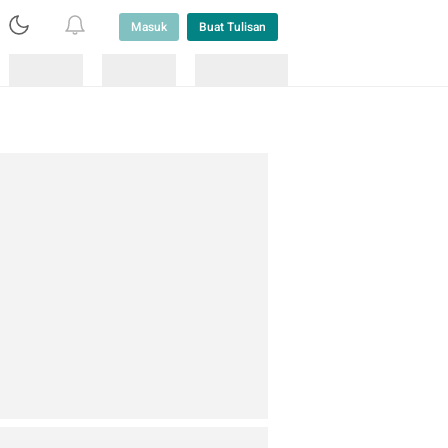
Masuk
Buat Tulisan
Loading
Loading
Lainnya