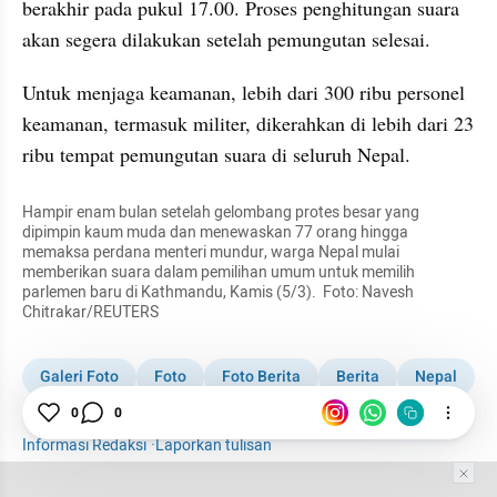
berakhir pada pukul 17.00. Proses penghitungan suara 
akan segera dilakukan setelah pemungutan selesai.
Untuk menjaga keamanan, lebih dari 300 ribu personel 
keamanan, termasuk militer, dikerahkan di lebih dari 23 
ribu tempat pemungutan suara di seluruh Nepal.
Hampir enam bulan setelah gelombang protes besar yang 
dipimpin kaum muda dan menewaskan 77 orang hingga 
memaksa perdana menteri mundur, warga Nepal mulai 
memberikan suara dalam pemilihan umum untuk memilih 
parlemen baru di Kathmandu, Kamis (5/3).  Foto: Navesh 
Chitrakar/REUTERS
Galeri Foto
Foto
Foto Berita
Berita
Nepal
Perdana Menteri
0
0
Pemilu
Informasi Redaksi
·
Laporkan tulisan
Tim Editor
Editor Section