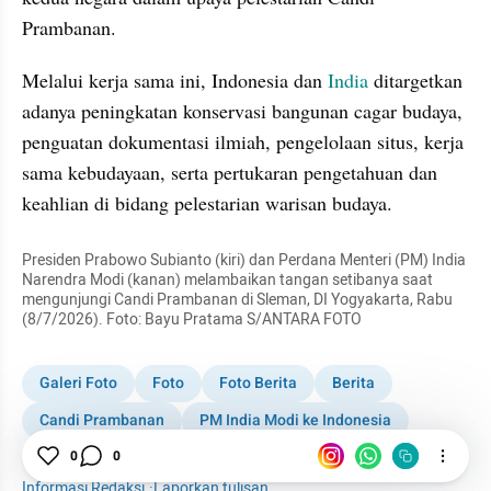
Prambanan.
Melalui kerja sama ini, Indonesia dan 
India
 ditargetkan 
adanya peningkatan konservasi bangunan cagar budaya, 
penguatan dokumentasi ilmiah, pengelolaan situs, kerja 
sama kebudayaan, serta pertukaran pengetahuan dan 
keahlian di bidang pelestarian warisan budaya.
Presiden Prabowo Subianto (kiri) dan Perdana Menteri (PM) India 
Narendra Modi (kanan) melambaikan tangan setibanya saat 
mengunjungi Candi Prambanan di Sleman, DI Yogyakarta, Rabu 
(8/7/2026). Foto: Bayu Pratama S/ANTARA FOTO
Galeri Foto
Foto
Foto Berita
Berita
Candi Prambanan
PM India Modi ke Indonesia
Prabowo Subianto
0
0
India
Narendra Modi
Informasi Redaksi
·
Laporkan tulisan