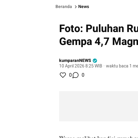
Beranda
News
Foto: Puluhan R
Gempa 4,7 Magni
kumparanNEWS
10 April 2026 8:25 WIB
·
waktu baca 1 me
0
0
gallery figure