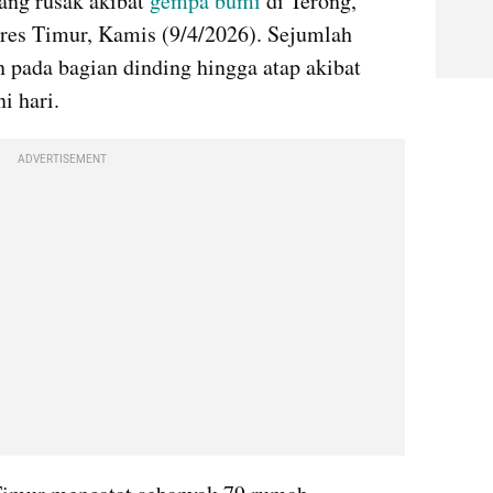
ng rusak akibat 
gempa bumi
 di Terong, 
es Timur, Kamis (9/4/2026). Sejumlah 
pada bagian dinding hingga atap akibat 
i hari.
ADVERTISEMENT