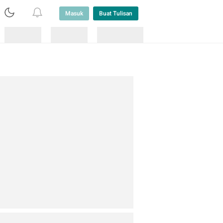
Masuk
Buat Tulisan
Loading
Loading
Lainnya