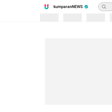
Pencari
kumparanNEWS
Loading
Loading
Loading