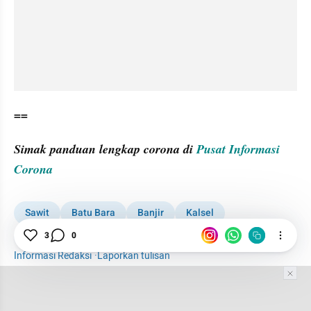
==
Simak panduan lengkap corona di 
Pusat Informasi 
Corona
Sawit
Batu Bara
Banjir
Kalsel
Greenpeace
3
0
Informasi Redaksi
·
Laporkan tulisan
Tim Editor
Editor Section