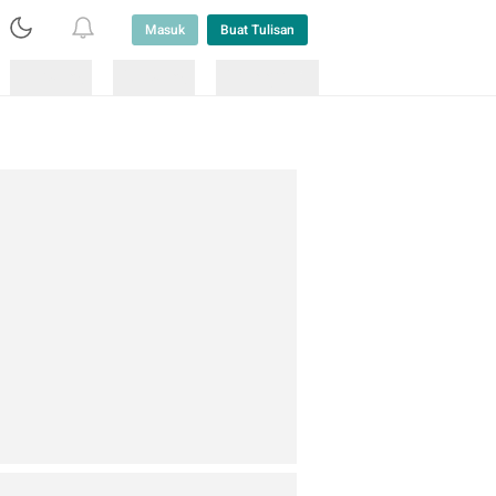
Masuk
Buat Tulisan
Loading
Loading
Lainnya