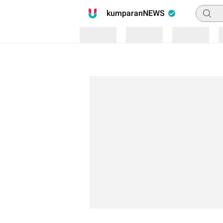
Pencari
kumparanNEWS
Loading
Loading
Loading