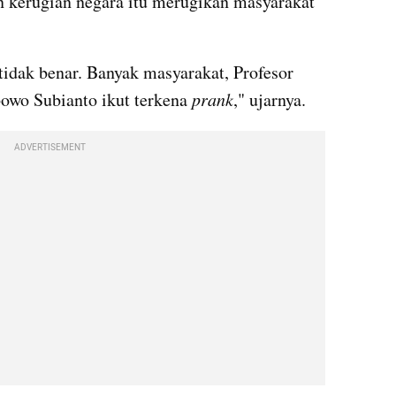
kerugian negara itu merugikan masyarakat 
tidak benar. Banyak masyarakat, Profesor 
wo Subianto ikut terkena 
prank
," ujarnya.
ADVERTISEMENT