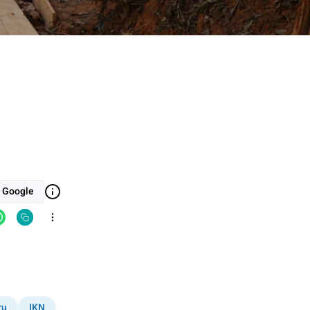
i Google
ru
IKN