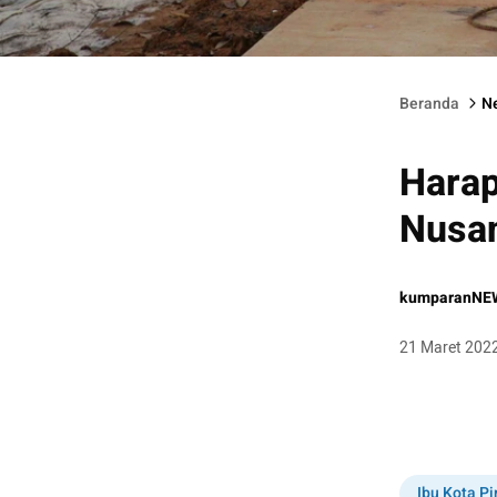
Suasana perkemahan Jokowi di calon istana IKN.
Beranda
N
Harap
Nusan
kumparanNE
21 Maret 202
Ibu Kota P