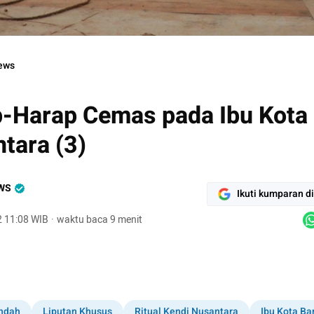
ews
-Harap Cemas pada Ibu Kota
tara (3)
WS
Ikuti kumparan d
2 11:08 WIB
·
waktu baca 9 menit
indah
Liputan Khusus
Ritual Kendi Nusantara
Ibu Kota Ba